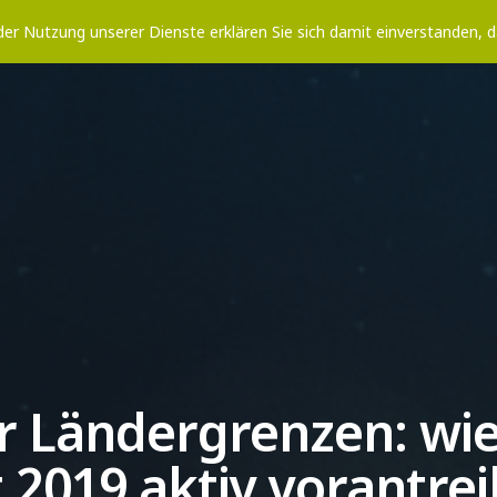
t der Nutzung unserer Dienste erklären Sie sich damit einverstanden,
HOME
KATEGORIEN
DESTINATION.WIKI
ZU
er Ländergrenzen: wi
t 2019 aktiv vorantre