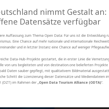
utschland nimmt Gestalt an: 
offene Datensätze verfügbar
re Auffassung zum Thema Open Data: Für uns ist die Entwicklung ru
rismus. Eine Chance auf mehr nationale und internationale Reichweit
inander und in letzter Instanz eine Chance auf weniger Pflegeaufw
hlreiche Data-Hub-Projekte gestartet, die in erster Linie die Vernetz
lle von uns begleiteten und von destination.one belieferten Projekt
ld Daten sauber gepflegt, mit qualitativem Bildmaterial ausgestatt
ische Schritt die Lizenzierung dieser Datensätze und Mediendateien i
V. (DZT) im Rahmen der „
Open Data Tourism Alliance (ODTA)
“.