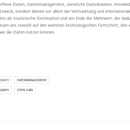
 offene Daten, Datenmanagement, vernetzte Datenbanken, Knowle
bstzweck, sondern dienen vor allem der Vermarktung und internationa
en als touristische Destination und am Ende der Mehrwert, der dadu
reuen uns sowohl auf den weiteren technologischen Fortschritt, den w
 wir die Daten nutzen können.
DACH
DATENMANAGEMENT
GRAPH
OPEN DATA