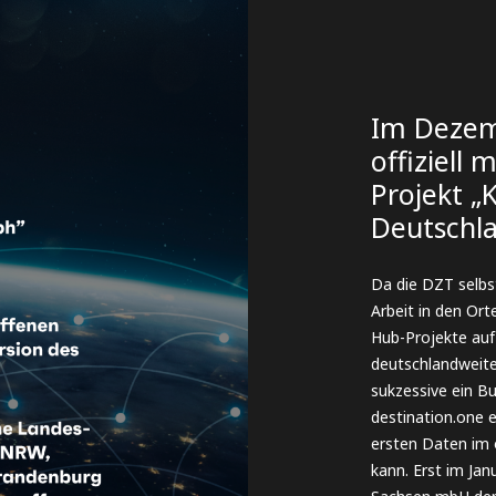
Im Dezem
offiziell 
Projekt „
Deutschl
Da die DZT selbst
Arbeit in den Ort
Hub-Projekte auf
deutschlandweiten
sukzessive ein B
destination.one e
ersten Daten im 
kann. Erst im Ja