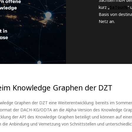
Sachsen mbH den
kurz „
SaTourN
“ 
Basis von destin
Netz an.
beim Knowledge Graphen der DZT
owledge Graphen der DZT eine Weiterentwicklung: bereits im Sommer
rmat der DACH-KG/ODTA an die Alpha-Version des Knowledge Graphe
klung der API des Knowledge Graphen beteiligt und können auf eine
 die Anbindung und Vernetzung von Schnittstellen und unterschiedli