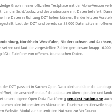
dge Graph in einer offiziellen Testphase mit der Alpha-Version verf
 Land in Sicht/toubiz und destination.one mit Daten beliefert. Dam
ie ihre Daten in Richtung DZT liefern können. Bei der letzten Vorstel
orgestellt: Laut der DZT sind bereits ca. 33.000 Datensätze im offe
andenburg, Nordrhein-Westfalen, Niedersachsen und Sachsen
ne setzen und laut der vorgestellten Zahlen gemeinsam knapp 16.000 
größte Zulieferer von offenen, touristischen Daten.
der DZT passiert in Sachen Open Data allerhand über die Landesgre
fnet, die anschließend auf die adäquaten überregionalen und lande
et unsere eigene Open Data Plattform
open.destination.one
auch 
stehen allen interessierten Akteuren im Tourismus mittlerweile kn
gem Website-Modul zur kostenfreien Nutzung zur Verfügung.