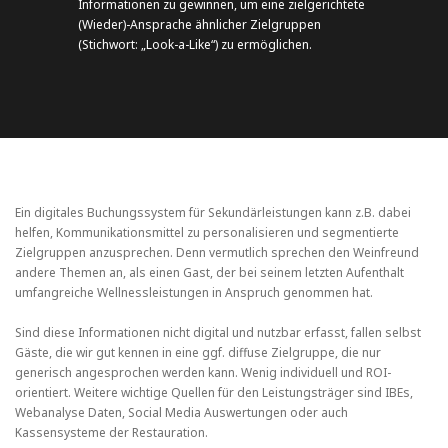
Informationen zu gewinnen, um eine zielgerichtete
(Wieder)-Ansprache ähnlicher Zielgruppen
(Stichwort: „Look-a-Like“) zu ermöglichen.
Ein digitales Buchungssystem für Sekundärleistungen kann z.B. dabei
helfen, Kommunikationsmittel zu personalisieren und segmentierte
Zielgruppen anzusprechen. Denn vermutlich sprechen den Weinfreund
andere Themen an, als einen Gast, der bei seinem letzten Aufenthalt
umfangreiche Wellnessleistungen in Anspruch genommen hat.
Sind diese Informationen nicht digital und nutzbar erfasst, fallen selbst
Gäste, die wir gut kennen in eine ggf. diffuse Zielgruppe, die nur
generisch angesprochen werden kann. Wenig individuell und ROI-
orientiert. Weitere wichtige Quellen für den Leistungsträger sind IBEs,
Webanalyse Daten, Social Media Auswertungen oder auch
Kassensysteme der Restauration.