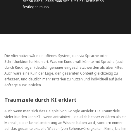
schon dabei, dass man sich auf eine Destination
festlegen muss.
Die Alternative wäre ein offenes System, das via Sprache oder
Schriftfunktion funktioniert. Was ein Kunde will, könnte mit Sprache (auch
durch Rückfragen) deutlich genauer eingeschätzt werden als über Filter.
Auch wäre eine KI in der Lage, den gesamten Content gleichzeitig zu
erfassen, und deutlich mehr Kriterien zu nutzen und individuell auf jede
Anfrage auszuspielen.
Traumziele durch KI erklärt
Auch wenn man sich das Beispiel von Google ansieht: Die Traumziele
vieler Kunden kann KI – wenn antrainiert – deutlich besser erklären als ein
Mensch, da er keine Limitierung an Wissen haben wird, sondern immer
auf das gesamte aktuelle Wissen (von Sehenswürdigkeiten, Klima, bis hin