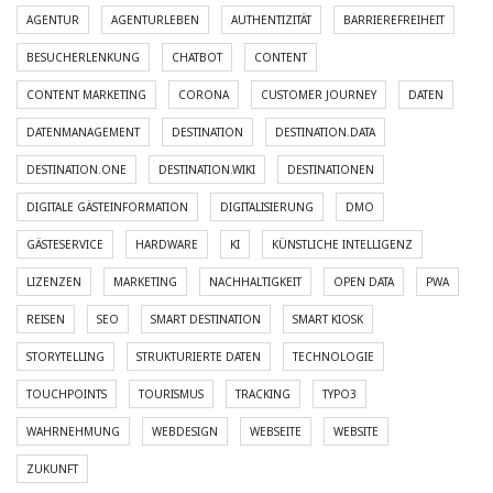
AGENTUR
AGENTURLEBEN
AUTHENTIZITÄT
BARRIEREFREIHEIT
BESUCHERLENKUNG
CHATBOT
CONTENT
CONTENT MARKETING
CORONA
CUSTOMER JOURNEY
DATEN
DATENMANAGEMENT
DESTINATION
DESTINATION.DATA
DESTINATION.ONE
DESTINATION.WIKI
DESTINATIONEN
DIGITALE GÄSTEINFORMATION
DIGITALISIERUNG
DMO
GÄSTESERVICE
HARDWARE
KI
KÜNSTLICHE INTELLIGENZ
LIZENZEN
MARKETING
NACHHALTIGKEIT
OPEN DATA
PWA
REISEN
SEO
SMART DESTINATION
SMART KIOSK
STORYTELLING
STRUKTURIERTE DATEN
TECHNOLOGIE
TOUCHPOINTS
TOURISMUS
TRACKING
TYPO3
WAHRNEHMUNG
WEBDESIGN
WEBSEITE
WEBSITE
ZUKUNFT