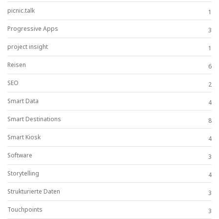
picnic.talk
1
Progressive Apps
3
project insight
1
Reisen
6
SEO
2
Smart Data
4
Smart Destinations
8
Smart Kiosk
4
Software
3
Storytelling
4
Strukturierte Daten
3
Touchpoints
3