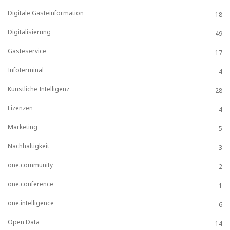
Digitale Gästeinformation
18
Digitalisierung
49
Gästeservice
17
Infoterminal
4
Künstliche Intelligenz
28
Lizenzen
4
Marketing
5
Nachhaltigkeit
3
one.community
2
one.conference
1
one.intelligence
6
Open Data
14