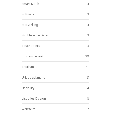
Smart Kiosk
4
Software
3
Storytelling
4
Strukturierte Daten
3
Touchpoints
3
tourism.report
39
Tourismus
21
Urlaubsplanung
3
Usability
4
Visuelles Design
8
Webseite
7