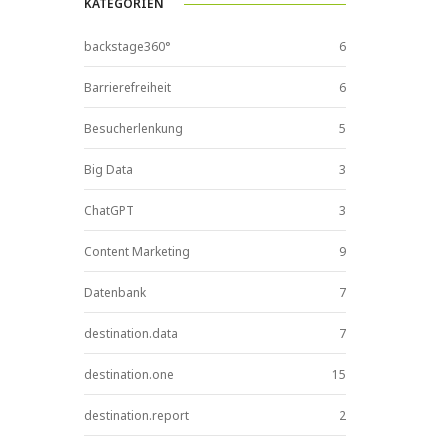
KATEGORIEN
backstage360°
6
Barrierefreiheit
6
Besucherlenkung
5
Big Data
3
ChatGPT
3
Content Marketing
9
Datenbank
7
destination.data
7
destination.one
15
destination.report
2