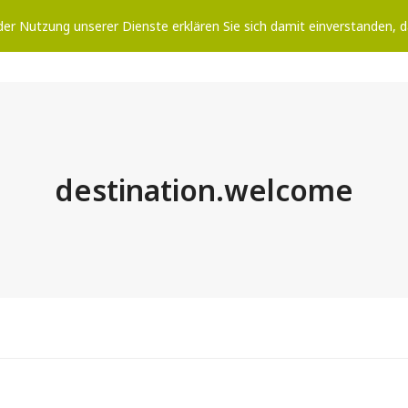
t der Nutzung unserer Dienste erklären Sie sich damit einverstanden,
HOME
KATEGORIEN
DESTINATION.WIKI
ZU
destination.welcome