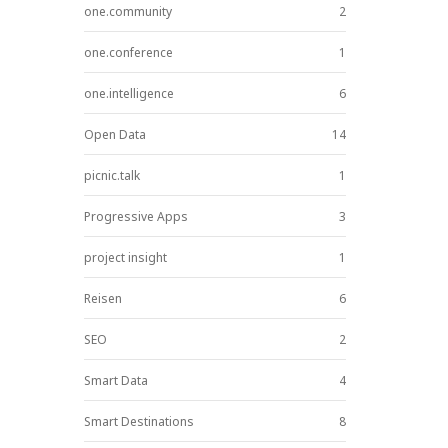
one.community
2
one.conference
1
one.intelligence
6
Open Data
14
picnic.talk
1
Progressive Apps
3
project insight
1
Reisen
6
SEO
2
Smart Data
4
Smart Destinations
8