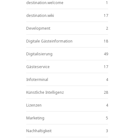
destination.welcome
1
destination.wiki
17
Development
2
Digitale Gästeinformation
18
Digitalisierung
49
Gästeservice
17
Infoterminal
4
Künstliche Intelligenz
28
Lizenzen
4
Marketing
5
Nachhaltigkeit
3