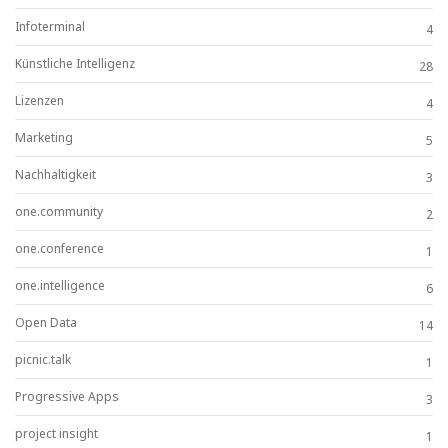
Infoterminal
4
Künstliche Intelligenz
28
Lizenzen
4
Marketing
5
Nachhaltigkeit
3
one.community
2
one.conference
1
one.intelligence
6
Open Data
14
picnic.talk
1
Progressive Apps
3
project insight
1