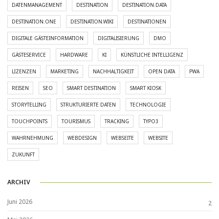
DATENMANAGEMENT
DESTINATION
DESTINATION.DATA
DESTINATION.ONE
DESTINATION.WIKI
DESTINATIONEN
DIGITALE GÄSTEINFORMATION
DIGITALISIERUNG
DMO
GÄSTESERVICE
HARDWARE
KI
KÜNSTLICHE INTELLIGENZ
LIZENZEN
MARKETING
NACHHALTIGKEIT
OPEN DATA
PWA
REISEN
SEO
SMART DESTINATION
SMART KIOSK
STORYTELLING
STRUKTURIERTE DATEN
TECHNOLOGIE
TOUCHPOINTS
TOURISMUS
TRACKING
TYPO3
WAHRNEHMUNG
WEBDESIGN
WEBSEITE
WEBSITE
ZUKUNFT
ARCHIV
Juni 2026
2