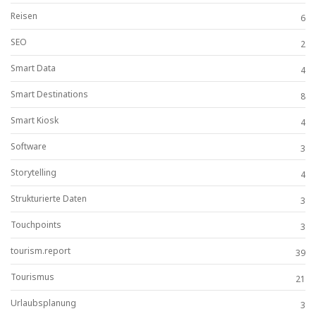
Reisen
6
SEO
2
Smart Data
4
Smart Destinations
8
Smart Kiosk
4
Software
3
Storytelling
4
Strukturierte Daten
3
Touchpoints
3
tourism.report
39
Tourismus
21
Urlaubsplanung
3