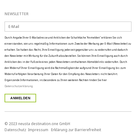
NEWSLETTER
Durch Angabe Ihrer E-Mailadresse und Anklicken der Schaltfläche "Anmelden" erklären Sie sich
einverstanden, von uns regelmäßig Informationen zum Zwecke der Werbung per E-Mail (Newsletter) zu
erhalten. Sie haben das Recht, Ihre Einwilligung jederzeit gegenüber uns zu widerrufen und dadurch
den Newsletter mit Wirkung für die Zukunft abzubestellen. Sie können Ihre Einwilligung auch durch
Anklicken des in der Fußzeile eines jeden Newsletters enthaltenen Abmeldelinks widerrufen. Durch
den Widerruf Ihrer Einwilligung wird die Rechtmäßigkeit der aufgrund Ihrer Einwilligung bis zum
Widerruf erfolgten Verarbeitung Ihrer Daten für den Empfang des Newsletters nicht berührt.
Ergänzende Informationen, insbesondere zu Ihren weiteren Rechten finden Sie hier
Datenschutzerklärung
.
© 2023 neusta destination.one GmbH
Datenschutz
Impressum
Erklärung zur Barrierefreiheit