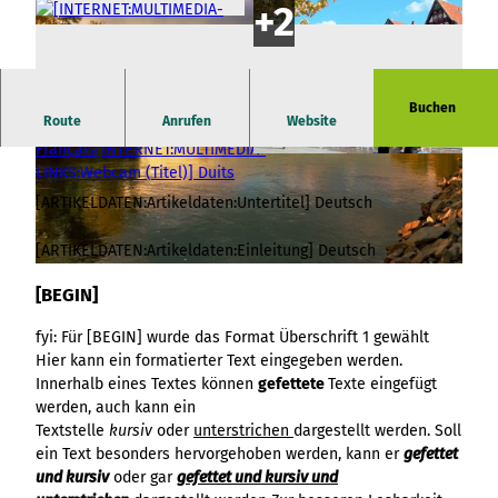
V
i
Buchen
Route
Anrufen
Website
d
e
© Copyright for fallback preview image
o
[ARTIKELDATEN:Artikeldaten:Untertitel] Deutsch
a
b
[ARTIKELDATEN:Artikeldaten:Einleitung] Deutsch
s
[BEGIN]
p
r
e
i
fyi: Für [BEGIN] wurde das Format Überschrift 1 gewählt
d
e
Hier kann ein formatierter Text eingegeben werden.
a
l
Innerhalb eines Textes können
gefettete
Texte eingefügt
k
e
werden, auch kann ein
t
n
Textstelle
kursiv
oder
unterstrichen
dargestellt werden. Soll
i
ein Text besonders hervorgehoben werden, kann er
gefettet
o
und kursiv
oder gar
gefettet und kursiv und
n