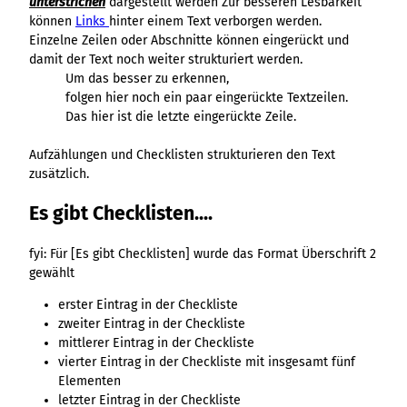
unterstrichen
dargestellt werden Zur besseren Lesbarkeit
e
können
Links
hinter einem Text verborgen werden.
l
Einzelne Zeilen oder Abschnitte können eingerückt und
l
damit der Text noch weiter strukturiert werden.
-
Um das besser zu erkennen,
7
folgen hier noch ein paar eingerückte Textzeilen.
.
Das hier ist die letzte eingerückte Zeile.
j
p
Aufzählungen und Checklisten strukturieren den Text
e
zusätzlich.
g
Es gibt Checklisten....
fyi: Für [Es gibt Checklisten] wurde das Format Überschrift 2
gewählt
erster Eintrag in der Checkliste
zweiter Eintrag in der Checkliste
mittlerer Eintrag in der Checkliste
vierter Eintrag in der Checkliste mit insgesamt fünf
Elementen
letzter Eintrag in der Checkliste