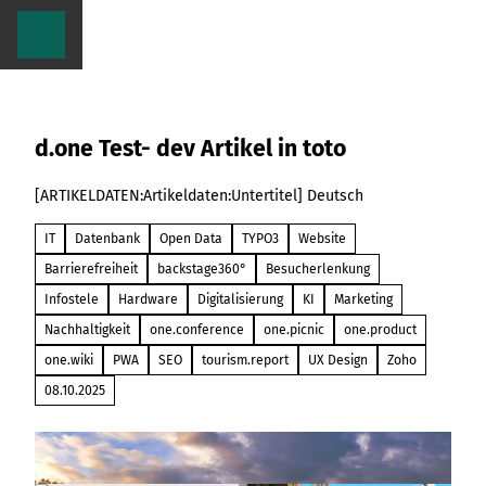
Z
u
m
I
n
De
one.in
h
Daten
d.one Test- dev Artikel in toto
a
Kunde
Shop
l
projek
Websi
Podca
& PW
t
Hardw
Open
[ARTIKELDATEN:Artikeldaten:Untertitel] Deutsch
Data
touris
Schu
KI-
one
Summi
in
one.a
IT
Datenbank
Open Data
TYPO3
Website
Barrierefreiheit
backstage360°
Besucherlenkung
Infostele
Hardware
Digitalisierung
KI
Marketing
Nachhaltigkeit
one.conference
one.picnic
one.product
one.wiki
PWA
SEO
tourism.report
UX Design
Zoho
08.10.2025