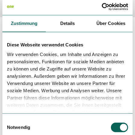
Zustimmung
Details
Über Cookies
Autor One.Community
Diese Webseite verwendet Cookies
08. Oktober 2025
Wir verwenden Cookies, um Inhalte und Anzeigen zu
personalisieren, Funktionen für soziale Medien anbieten
zu können und die Zugriffe auf unsere Website zu
analysieren. Außerdem geben wir Informationen zu Ihrer
Mein Tipp
Verwendung unserer Website an unsere Partner für
[ARTIKELDATEN:Artikeldaten:Tipp] Deutsch
soziale Medien, Werbung und Analysen weiter. Unsere
Partner führen diese Informationen möglicherweise mit
[BEGIN]
csm_tourismustag-havelland-domstiftsgut-moetzow-spargelstechen_e4f6b79921.webp
weiteren Daten zusammen, die Sie ihnen bereitgestellt
fyi: Für [BEGIN] wurde das Format Überschrift 1
haben oder die sie im Rahmen Ihrer Nutzung der Dienste
gewählt
gesammelt haben.
E
Hier kann ein formatierter Text eingegeben werden.
Notwendig
i
Innerhalb eines Textes können
gefettete
Texte