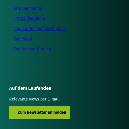
one.community
TYPO3 Webdemo
Tourism Technology Alliance
Zum Shop
Zum Presse-Bereich
Auf dem Laufenden
Relevante News per E-mail
Zum Newsletter anmelden
L
I
Y
F
T
S