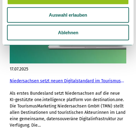
a
u
Auswahl erlauben
s
w
a
Ablehnen
h
l
17.07.2025
Niedersachsen setzt neuen Digitalstandard im Tourismus: one.intelligence platform startet landesweit
Als erstes Bundesland setzt Niedersachsen auf die neue
KI-gestützte one.intelligence platform von destination.one.
Die TourismusMarketing Niedersachsen GmbH (TMN) stellt
allen Destinationen und touristischen Akteur:innen im Land
eine gemeinsame, datensouveräne Digitalinfrastruktur zur
Verfügung. Die…