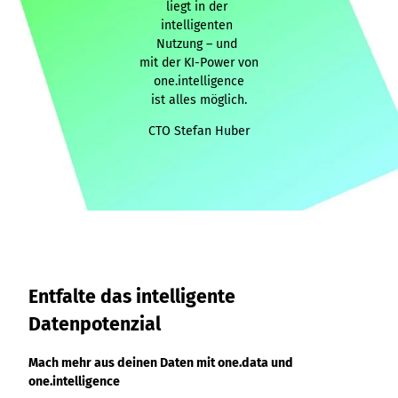
liegt in der
intelligenten
Nutzung – und
mit der KI-Power von
one.intelligence
ist alles möglich.
CTO Stefan Huber
Entfalte das intelligente
Datenpotenzial
Mach mehr aus deinen Daten mit
one.data
und
one.intelligence