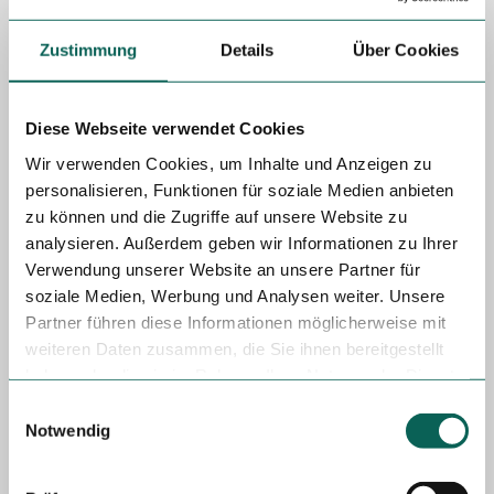
Inhalte dank des integrierten CC-Lizenz-Managements. Du
kannst sicherstellen, dass alle Daten den gewünschten
Zustimmung
Details
Über Cookies
Rechtebedingungen entsprechen, sodass keine bösen
Überraschungen auftreten.
Diese Webseite verwendet Cookies
Wir verwenden Cookies, um Inhalte und Anzeigen zu
personalisieren, Funktionen für soziale Medien anbieten
zu können und die Zugriffe auf unsere Website zu
analysieren. Außerdem geben wir Informationen zu Ihrer
Verwendung unserer Website an unsere Partner für
Ausspielung der Daten auf unterschiedlichen
soziale Medien, Werbung und Analysen weiter. Unsere
Kanälen
Partner führen diese Informationen möglicherweise mit
weiteren Daten zusammen, die Sie ihnen bereitgestellt
Nutze die Vielseitigkeit von one.data und spiele deine
haben oder die sie im Rahmen Ihrer Nutzung der Dienste
Daten auf diversen Kanälen aus – ob auf Webseiten,
gesammelt haben.
Progressive Web-Apps oder z. B. großen Informationsstelen
E
vor Ort. So erreichst du ein breiteres Publikum und bietest
Notwendig
i
allen Nutzer:innen Zugang zu stets aktuellen Informationen,
n
wo immer sie sind.
w