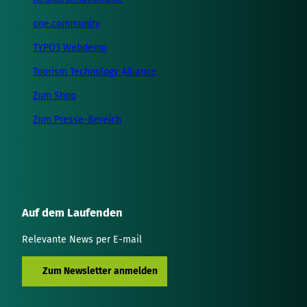
one.community
TYPO3 Webdemo
Tourism Technology Alliance
Zum Shop
Zum Presse-Bereich
Auf dem Laufenden
Relevante News per E-mail
Zum Newsletter anmelden
L
I
Y
F
T
S