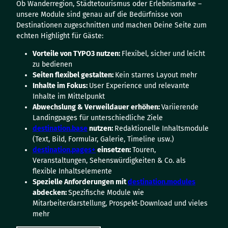
Ob Wanderregion, Städtetourismus oder Erlebnismarke –
unsere Module sind genau auf die Bedürfnisse von
Destinationen zugeschnitten und machen Deine Seite zum
echten Highlight für Gäste:
Vorteile von TYPO3 nutzen:
Flexibel, sicher und leicht
zu bedienen
Seiten flexibel gestalten:
Kein starres Layout mehr
Inhalte im Fokus:
User Experience und relevante
Inhalte im Mittelpunkt
Abwechslung & Verweildauer erhöhen:
Variierende
Landingpages für unterschiedliche Ziele
destination.base
nutzen:
Redaktionelle Inhaltsmodule
(Text, Bild, Formular, Galerie, Timeline usw.)
destination.pages+
einsetzen:
Touren,
Veranstaltungen, Sehenswürdigkeiten & Co. als
flexible Inhaltselemente
Spezielle Anforderungen mit
destination.modules
abdecken:
Spezifische Module wie
Mitarbeiterdarstellung, Prospekt-Download und vieles
mehr