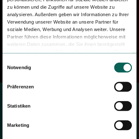
l
zu können und die Zugriffe auf unsere Website zu
l
e
analysieren. Außerdem geben wir Informationen zu Ihrer
n
Verwendung unserer Website an unsere Partner für
soziale Medien, Werbung und Analysen weiter. Unsere
Partner führen diese Informationen möglicherweise mit
weiteren Daten zusammen, die Sie ihnen bereitgestellt
haben oder die sie im Rahmen Ihrer Nutzung der Dienste
gesammelt haben.
E
Notwendig
i
n
w
Präferenzen
i
l
l
Statistiken
6 Gründe für unser Web-Produkt
i
g
Marketing
u
n