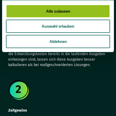
g
s
Alle zulassen
a
u
Auswahl erlauben
s
Kostenersparnis
w
a
Ablehnen
Die Anfangsinvestitionen sind im Vergleich zu einer
h
individuellen Softwareentwicklung deutlich niedriger. Da
l
die Entwicklungskosten bereits in die laufenden Ausgaben
einbezogen sind, lassen sich diese Ausgaben besser
kalkulieren als bei maßgeschneiderten Lösungen.
Zeitgewinn