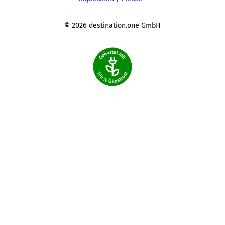
s
m
'
© 2026 destination.one GmbH
ö
f
f
n
e
n