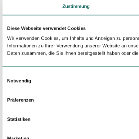
Zustimmung
Diese Webseite verwendet Cookies
Wir verwenden Cookies, um Inhalte und Anzeigen zu personal
Informationen zu Ihrer Verwendung unserer Website an unser
Daten zusammen, die Sie ihnen bereitgestellt haben oder d
E
Notwendig
i
n
w
Präferenzen
i
l
l
Statistiken
i
g
Marketing