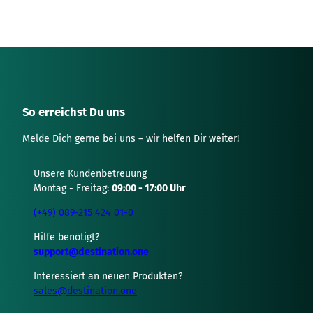
i
k
e
l
K
o
m
So erreichst Du uns
p
l
Melde Dich gerne bei uns – wir helfen Dir weiter!
e
x
i
Unsere Kundenbetreuung
t
Montag - Freitag:
09:00 - 17:00 Uhr
ä
(+49) 089-215 424 01-0
t
i
Hilfe benötigt?
n
support@destination.one
d
e
Interessiert an neuen Produkten?
r
sales@destination.one
S