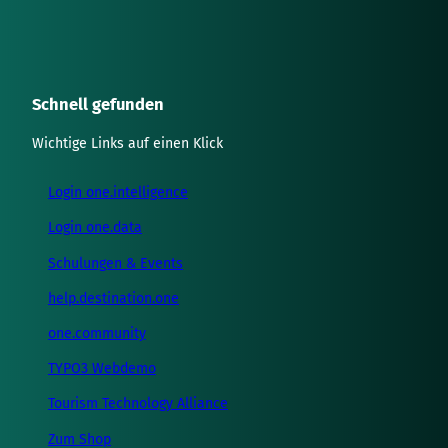
o
f
t
w
a
Schnell gefunden
r
e
Wichtige Links auf einen Klick
e
n
Login one.intelligence
t
w
Login one.data
i
c
Schulungen & Events
k
help.destination.one
l
u
one.community
n
g
TYPO3 Webdemo
f
Tourism Technology Alliance
ü
r
Zum Shop
d