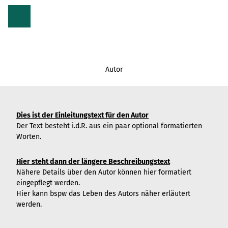
Z
u
m
I
n
h
a
Autor
l
t
Dies ist der Einleitungstext für den Autor
Der Text besteht i.d.R. aus ein paar optional formatierten
Worten.
Hier steht dann der längere Beschreibungstext
Nähere Details über den Autor können hier formatiert
eingepflegt werden.
Hier kann bspw das Leben des Autors näher erläutert
werden.