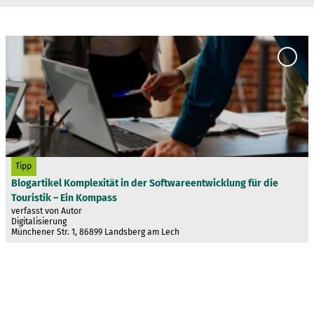
D
e
'Bloga
t
Kompl
Softw
a
für di
i
Kompa
l
Merkl
s
e
i
© Copyright xyz
Tipp
t
Blogartikel Komplexität in der Softwareentwicklung für die
e
Touristik – Ein Kompass
'
verfasst von Autor
B
Digitalisierung
Münchener Str. 1, 86899 Landsberg am Lech
l
o
g
a
r
t