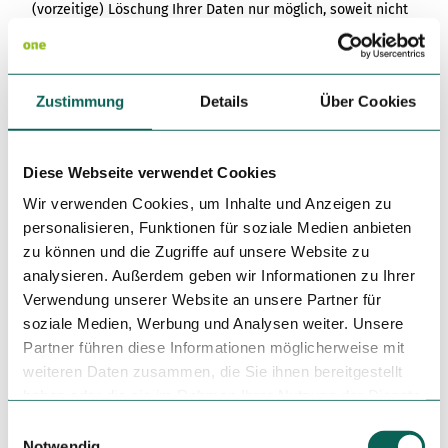
(vorzeitige) Löschung Ihrer Daten nur möglich, soweit nicht
vertragliche oder gesetzliche Verpflichtungen einer
Löschung entgegenstehen.
5.2 LOG-DATEN BEI (INITIATIV-)BEWERBUNG PER EMAIL
Zustimmung
Details
Über Cookies
Mit Ihrem Zugriff auf diesen Service werden zudem
automatisiert die Daten gemäß Ziffer 2.1. dieser
Datenschutzerklärung erhoben und gespeichert.
Diese Webseite verwendet Cookies
6 ERHEBUNG, VERARBEITUNG, SPEICHERUNG UND NUTZUNG
Wir verwenden Cookies, um Inhalte und Anzeigen zu
IHRER DATEN BEI NUTZUNG VON ONE.DATA
personalisieren, Funktionen für soziale Medien anbieten
(data.destination.one)
zu können und die Zugriffe auf unsere Website zu
analysieren. Außerdem geben wir Informationen zu Ihrer
In unserem webbasierten Redaktionssystem one.data
erfassen Redakteure unterschiedlichste Angebote. Die
Verwendung unserer Website an unsere Partner für
Redakteure sind in Mandaten gruppiert. Die Rechte und
soziale Medien, Werbung und Analysen weiter. Unsere
Pflichten aller Mandanten sind in unseren Allgemeine
Partner führen diese Informationen möglicherweise mit
Nutzungsbedingungen (ANB) für das Datenmanagement-
weiteren Daten zusammen, die Sie ihnen bereitgestellt
System one.data geregelt und unter
haben oder die sie im Rahmen Ihrer Nutzung der Dienste
https://data.destination.one/Includes/ANB/ANBs_2024-01-
gesammelt haben.
01_ndo.pdf
veröffentlicht.
E
Notwendig