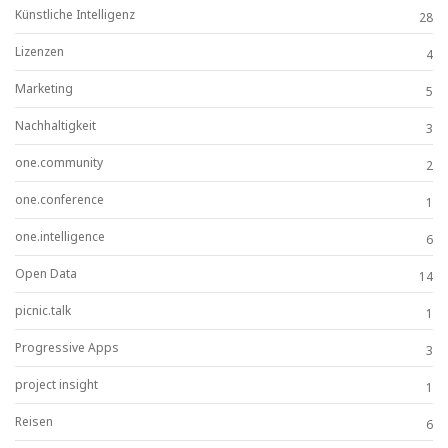
Künstliche Intelligenz
28
Lizenzen
4
Marketing
5
Nachhaltigkeit
3
one.community
2
one.conference
1
one.intelligence
6
Open Data
14
picnic.talk
1
Progressive Apps
3
project insight
1
Reisen
6