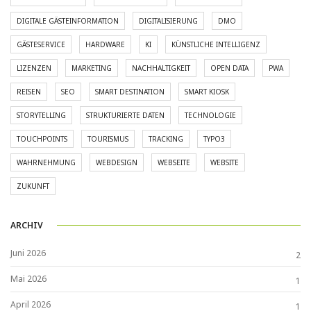
DIGITALE GÄSTEINFORMATION
DIGITALISIERUNG
DMO
GÄSTESERVICE
HARDWARE
KI
KÜNSTLICHE INTELLIGENZ
LIZENZEN
MARKETING
NACHHALTIGKEIT
OPEN DATA
PWA
REISEN
SEO
SMART DESTINATION
SMART KIOSK
STORYTELLING
STRUKTURIERTE DATEN
TECHNOLOGIE
TOUCHPOINTS
TOURISMUS
TRACKING
TYPO3
WAHRNEHMUNG
WEBDESIGN
WEBSEITE
WEBSITE
ZUKUNFT
ARCHIV
Juni 2026
2
Mai 2026
1
April 2026
1