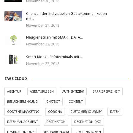
November 20, 2018
Chancen der individuellen Gästekommunikation
mit…
November 21, 2018
Neugier stillen mit SMART DATA…
November 22, 2018
Smart Kiosk – Infoterminals mit…
November 22, 2018
TAGS CLOUD
AGENTUR
AGENTURLEBEN
AUTHENTIZITÄT
BARRIEREFREIHEIT
BESUCHERLENKUNG
CHATBOT
CONTENT
CONTENT MARKETING
CORONA
CUSTOMER JOURNEY
DATEN
DATENMANAGEMENT
DESTINATION
DESTINATION.DATA
DESTINATION.ONE
DESTINATION.WIKI
DESTINATIONEN