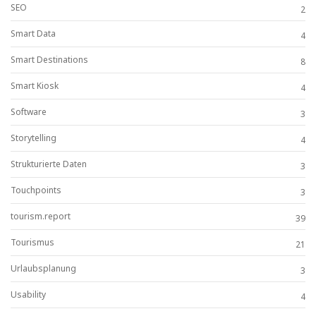
SEO
2
Smart Data
4
Smart Destinations
8
Smart Kiosk
4
Software
3
Storytelling
4
Strukturierte Daten
3
Touchpoints
3
tourism.report
39
Tourismus
21
Urlaubsplanung
3
Usability
4